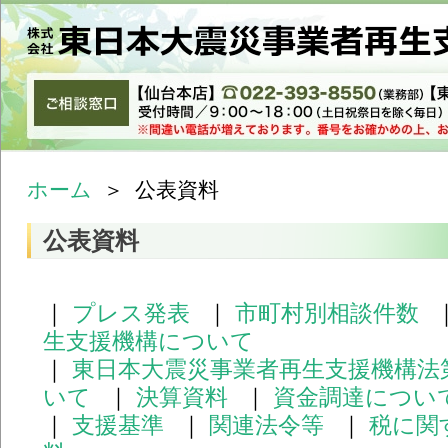
ホーム
＞
公表資料
公表資料
｜
プレス発表
｜
市町村別相談件数
生支援機構について
｜
東日本大震災事業者再生支援機構法
いて
｜
決算資料
｜
資金調達につい
｜
支援基準
｜
関連法令等
｜
税に関